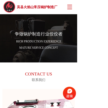
T
宾县火焰山常压锅炉制造厂
o
g
g
l
e
争做锅炉制造行业佼佼者
n
a
RICH PRODUCTION EXPERIENCE
v
MATURE SERVICE CONCEPT
i
g
a
t
i
CONTACT US
o
n
联系我们