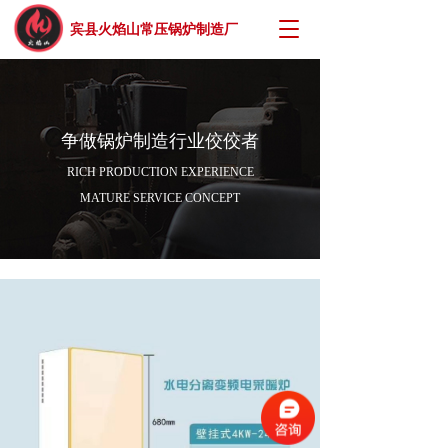
T
宾县火焰山常压锅炉制造厂
o
g
g
l
e
争做锅炉制造行业佼佼者
n
a
RICH PRODUCTION EXPERIENCE
v
MATURE SERVICE CONCEPT
i
g
a
t
i
o
n