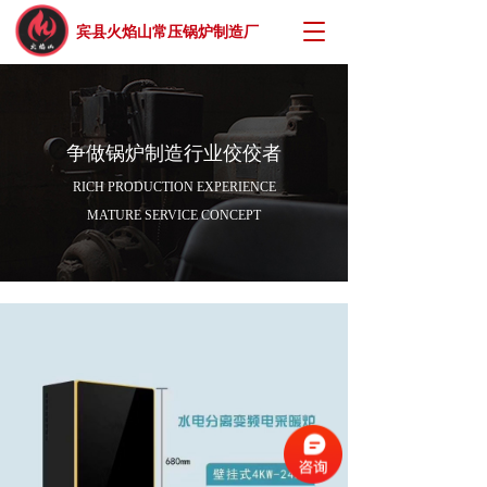
T
宾县火焰山常压锅炉制造厂
o
g
g
l
e
争做锅炉制造行业佼佼者
n
a
RICH PRODUCTION EXPERIENCE
v
MATURE SERVICE CONCEPT
i
g
a
t
i
o
n