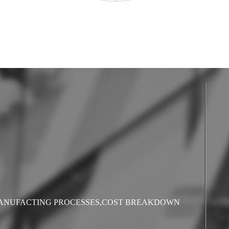
ANUFACTING PROCESSES,COST BREAKDOWN 