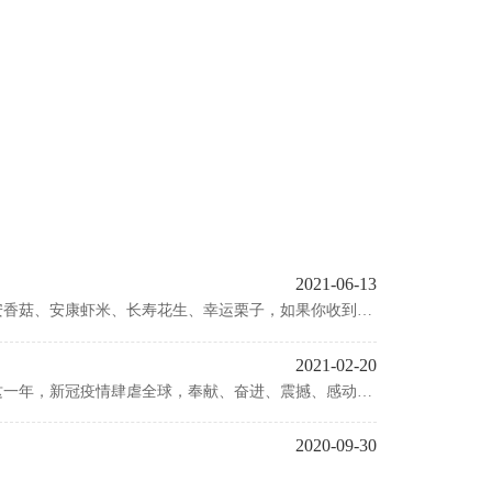
2021-06-13
安香菇、安康虾米、长寿花生、幸运栗子，如果你收到
厂总经理魏立新，携全体员工，预祝新老客户，节日快
2021-02-20
起！这一年，新冠疫情肆虐全球，奉献、奋进、震撼、感动相
制造厂 以匠心守初心，以初心致创新，我们将在
2020-09-30