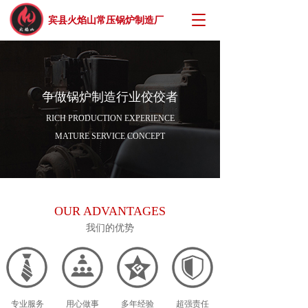
T
宾县火焰山常压锅炉制造厂
o
g
g
l
e
争做锅炉制造行业佼佼者
n
a
RICH PRODUCTION EXPERIENCE
v
MATURE SERVICE CONCEPT
i
g
a
t
i
OUR ADVANTAGES
o
n
我们的优势
专业服务
用心做事
多年经验
超强责任