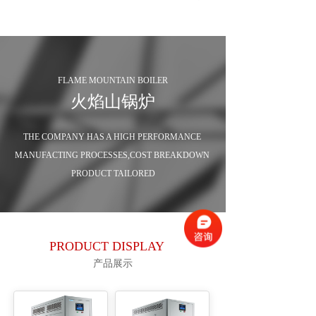
FLAME MOUNTAIN BOILER
火焰山锅炉
THE COMPANY HAS A HIGH PERFORMANCE 
MANUFACTING PROCESSES,COST BREAKDOWN 
PRODUCT TAILORED
PRODUCT DISPLAY
产品展示