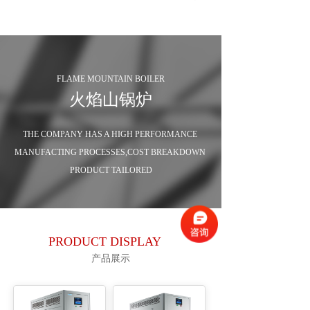
FLAME MOUNTAIN BOILER
火焰山锅炉
THE COMPANY HAS A HIGH PERFORMANCE 
MANUFACTING PROCESSES,COST BREAKDOWN 
PRODUCT TAILORED
PRODUCT DISPLAY
产品展示