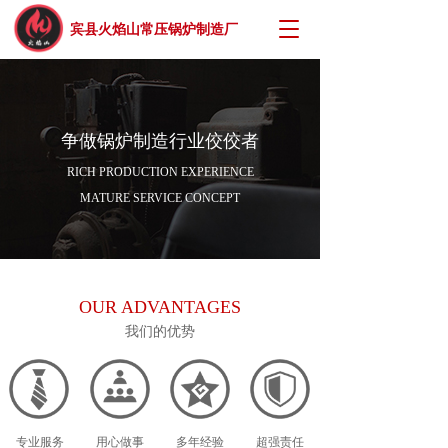
T
宾县火焰山常压锅炉制造厂
o
g
g
l
e
争做锅炉制造行业佼佼者
n
a
RICH PRODUCTION EXPERIENCE
v
MATURE SERVICE CONCEPT
i
g
a
t
i
OUR ADVANTAGES
o
n
我们的优势
专业服务
用心做事
多年经验
超强责任